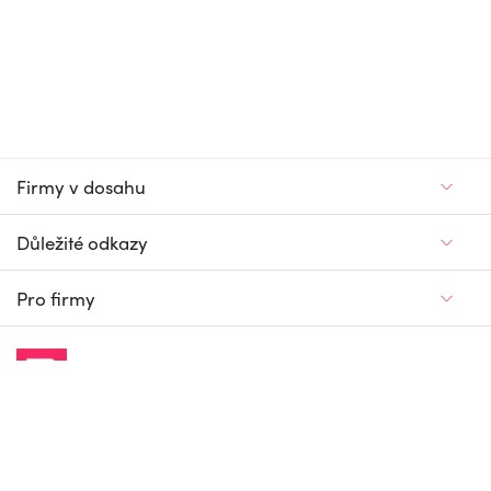
Firmy v dosahu
Důležité odkazy
Pro firmy
Jedinečný firemní
a pracovní portál
© Firmy v dosahu.cz