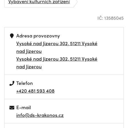
Vybavení kulturních zařízení
IČ: 13585045
Adresa provozovny
Vysoké nad Jizerou 302, 51211 Vysoké
nad Jizerou
Vysoké nad Jizerou 302, 51211 Vysoké
nad Jizerou
Telefon
+420 481 593 408
E-mail
info@ds-krakonos.cz