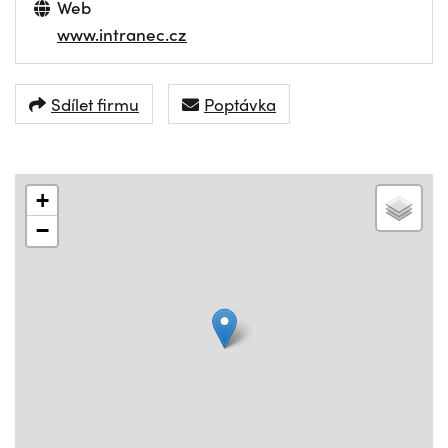
Web
www.intranec.cz
Sdílet firmu
Poptávka
+
−