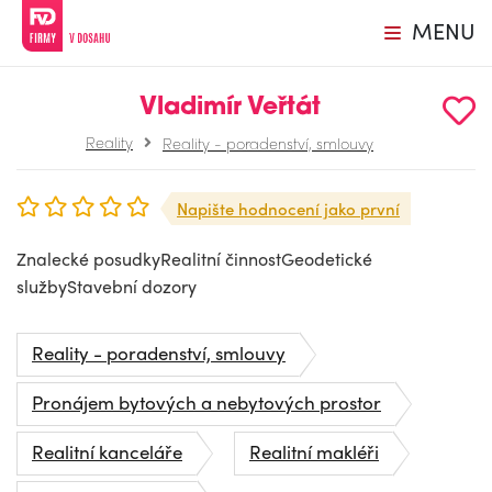
MENU
Vladimír Veřtát
Reality
Reality - poradenství, smlouvy
Napište hodnocení jako první
Znalecké posudkyRealitní činnostGeodetické
službyStavební dozory
Reality - poradenství, smlouvy
Pronájem bytových a nebytových prostor
Realitní kanceláře
Realitní makléři