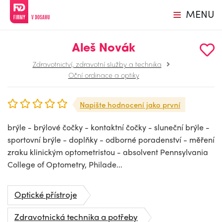
MENU
Aleš Novák
Zdravotnictví, zdravotní služby a technika
Oční ordinace a optiky
Napište hodnocení jako první
brýle - brýlové čočky - kontaktní čočky - sluneční brýle -
sportovní brýle - doplňky - odborné poradenství - měření
zraku klinickým optometristou - absolvent Pennsylvania
College of Optometry, Philade...
Optické přístroje
Zdravotnická technika a potřeby