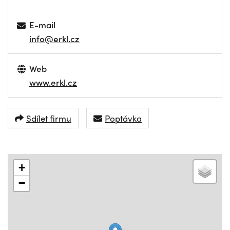
E-mail
info@erkl.cz
Web
www.erkl.cz
Sdílet firmu
Poptávka
+
−