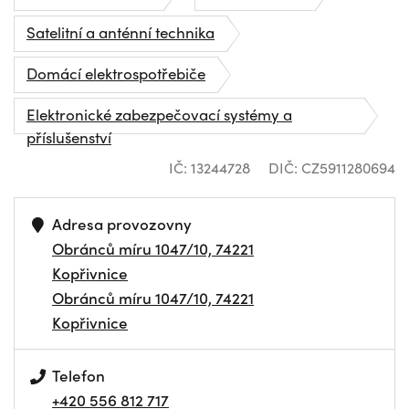
Satelitní a anténní technika
Domácí elektrospotřebiče
Elektronické zabezpečovací systémy a
příslušenství
IČ: 13244728
DIČ: CZ5911280694
Adresa provozovny
Obránců míru 1047/10, 74221
Kopřivnice
Obránců míru 1047/10, 74221
Kopřivnice
Telefon
+420 556 812 717