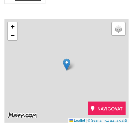
+
−
NAVIGOVAT
Leaflet
|
© Seznam.cz a.s. a další