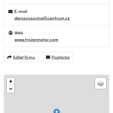
E-mail
darosvysocina@centrum.cz
Web
www.trojanmotor.com
Sdílet firmu
Poptávka
+
−