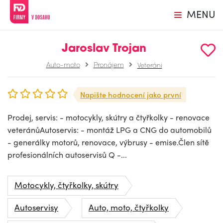
MENU
Jaroslav Trojan
Auto-moto
Pronájem
Veteráni
Napište hodnocení jako první
Prodej, servis: - motocykly, skútry a čtyřkolky - renovace
veteránůAutoservis: - montáž LPG a CNG do automobilů
- generálky motorů, renovace, výbrusy - emise.Člen sítě
profesionálních autoservisů Q -...
Motocykly, čtyřkolky, skútry
Autoservisy
Auto, moto, čtyřkolky