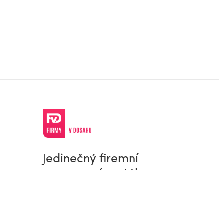
Jedinečný firemní
a pracovní portál
© Firmy v dosahu.cz