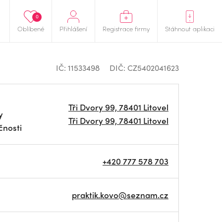
0
Oblíbené
Přihlášení
Registrace firmy
Stáhnout aplikaci
IČ: 11533498
DIČ: CZ5402041623
Tři Dvory 99, 78401 Litovel
y
Tři Dvory 99, 78401 Litovel
čnosti
+420 777 578 703
praktik.kovo@seznam.cz