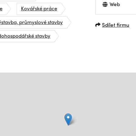
Web
e
Kovářské práce
ýstavba, průmyslové stavby
Sdílet firmu
dohospodářské stavby