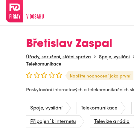
Břetislav Zaspal
Úřady, sdružení, státní správa
Spoje, vysílání
Telekomunikace
Napište hodnocení jako první
Poskytování internetových a telekomunikačních sl
Spoje, vysílání
Telekomunikace
Připojení k internetu
Televize a rádio