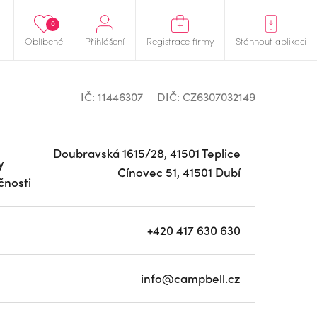
0
Oblíbené
Přihlášení
Registrace firmy
Stáhnout aplikaci
IČ: 11446307
DIČ: CZ6307032149
Doubravská 1615/28, 41501 Teplice
y
Cínovec 51, 41501 Dubí
čnosti
+420 417 630 630
info@campbell.cz