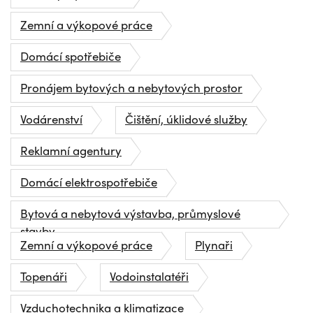
Zemní a výkopové práce
Domácí spotřebiče
Pronájem bytových a nebytových prostor
Vodárenství
Čištění, úklidové služby
Reklamní agentury
Domácí elektrospotřebiče
Bytová a nebytová výstavba, průmyslové
stavby
Zemní a výkopové práce
Plynaři
Topenáři
Vodoinstalatéři
Vzduchotechnika a klimatizace