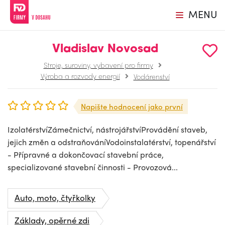
MENU
Vladislav Novosad
Stroje, suroviny, vybavení pro firmy
Výroba a rozvody energií
Vodárenství
Napište hodnocení jako první
IzolatérstvíZámečnictví, nástrojářstvíProvádění staveb,
jejich změn a odstraňováníVodoinstalatérství, topenářství
- Přípravné a dokončovací stavební práce,
specializované stavební činnosti - Provozová...
Auto, moto, čtyřkolky
Základy, opěrné zdi