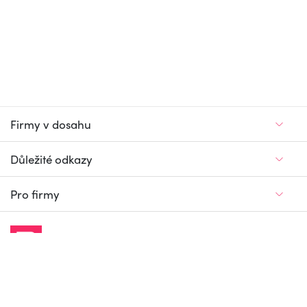
Firmy v dosahu
Důležité odkazy
Pro firmy
Jedinečný firemní
a pracovní portál
© Firmy v dosahu.cz