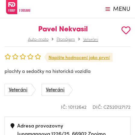
MENU
Pavel Nekvasil
Auto-moto
Pronájem
Veteráni
Napište hodnocení jako první
plachty a sedačky na historická vozidla
Veteráni
Veteráni
IČ: 10112642
DIČ: CZ520127172
Adresa provozovny
Jungmannova 1226/25, 66902 Znojmo