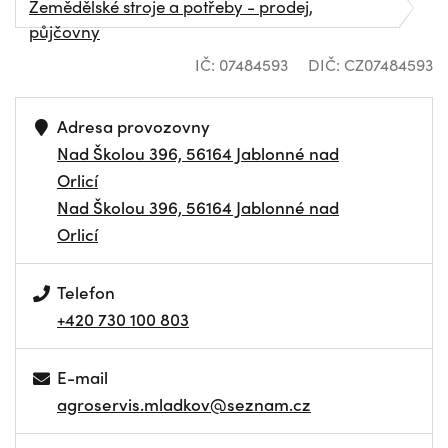
Zemědělské stroje a potřeby - prodej,
půjčovny
IČ: 07484593
DIČ: CZ07484593
Adresa provozovny
Nad Školou 396, 56164 Jablonné nad
Orlicí
Nad Školou 396, 56164 Jablonné nad
Orlicí
Telefon
+420 730 100 803
E-mail
agroservis.mladkov@seznam.cz