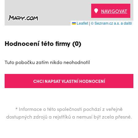
NAVIGOVAT
Leaflet
|
© Seznam.cz a.s. a další
Hodnocení této firmy (0)
Tuto pobočku zatím nikdo neohodnotil
CHCI NAPSAT VLASTNÍ HODNOCENÍ
*
Informace o této společnosti pochází z veřejně
dostupných zdrojů a rejstříků a nemusí být zcela přesné.