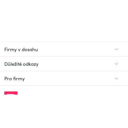
Firmy v dosahu
Důležité odkazy
Pro firmy
Jedinečný firemní
a pracovní portál
© Firmy v dosahu.cz