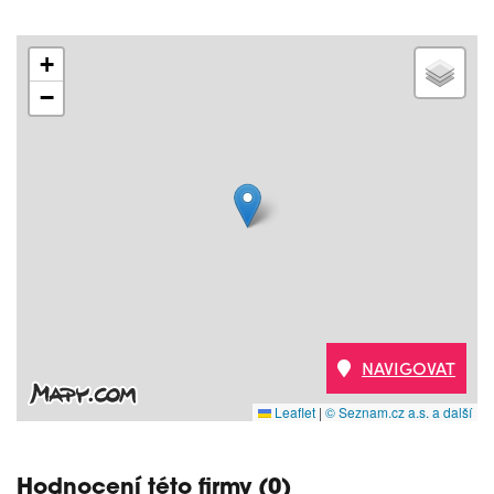
+
−
NAVIGOVAT
Leaflet
|
© Seznam.cz a.s. a další
Hodnocení této firmy (0)