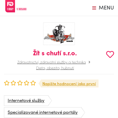
MENU
Žít s chutí s.r.o.
Zdravotnictví, zdravotní služby a technika
Dieta, obezita, hubnutí
Napište hodnocení jako první
Internetové služby
Specializované internetové portály