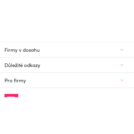
Firmy v dosahu
Důležité odkazy
Pro firmy
Jedinečný firemní
a pracovní portál
© Firmy v dosahu.cz