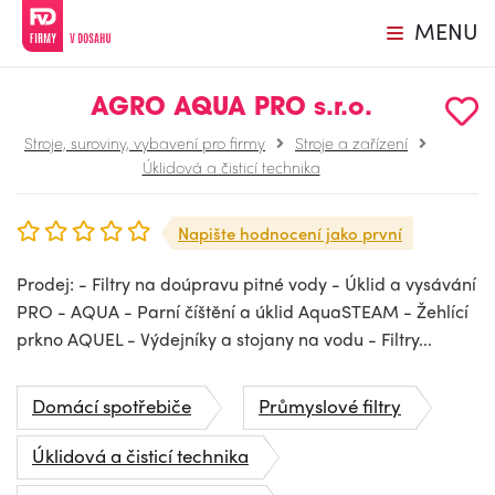
MENU
AGRO AQUA PRO s.r.o.
Stroje, suroviny, vybavení pro firmy
Stroje a zařízení
Úklidová a čisticí technika
Napište hodnocení jako první
Prodej: - Filtry na doúpravu pitné vody - Úklid a vysávání
PRO - AQUA - Parní číštění a úklid AquaSTEAM - Žehlící
prkno AQUEL - Výdejníky a stojany na vodu - Filtry...
Domácí spotřebiče
Průmyslové filtry
Úklidová a čisticí technika