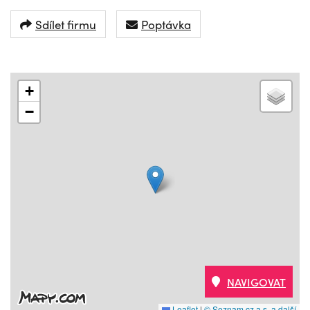
Sdílet firmu
Poptávka
+
−
NAVIGOVAT
Leaflet
|
© Seznam.cz a.s. a další