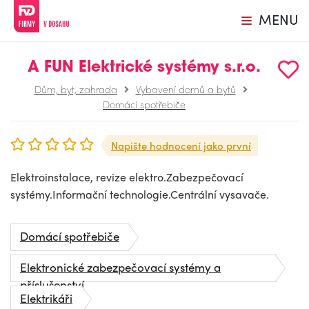
MENU
A FUN Elektrické systémy s.r.o.
Dům, byt, zahrada
Vybavení domů a bytů
Domácí spotřebiče
Napište hodnocení jako první
Elektroinstalace, revize elektro.Zabezpečovací
systémy.Informační technologie.Centrální vysavače.
Domácí spotřebiče
Elektronické zabezpečovací systémy a
příslušenství
Elektrikáři