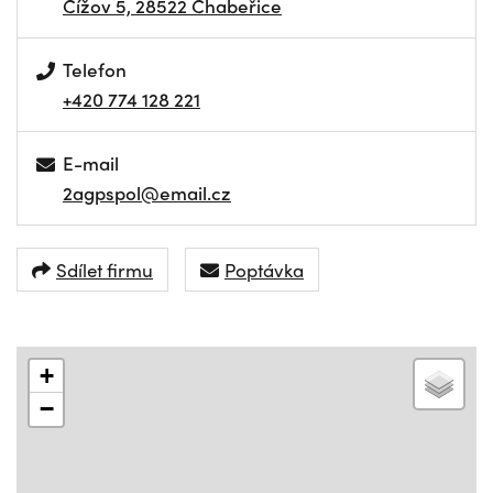
Čížov 5, 28522 Chabeřice
Telefon
+420 774 128 221
E-mail
2agpspol@email.cz
Sdílet firmu
Poptávka
+
−