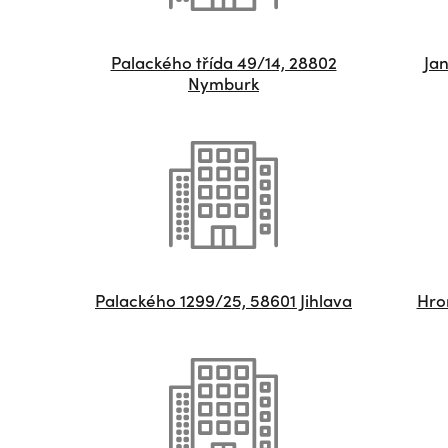
Palackého třída 49/14, 28802
Ja
Nymburk
Palackého 1299/25, 58601 Jihlava
Hro