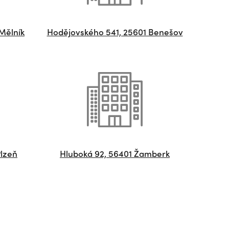
Mělník
Hodějovského 541, 25601 Benešov
Plzeň
Hluboká 92, 56401 Žamberk