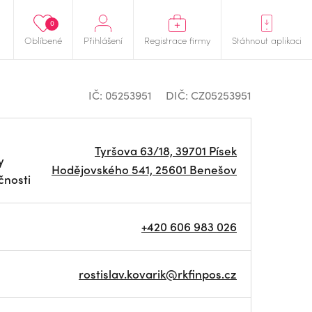
0
Oblíbené
Přihlášení
Registrace firmy
Stáhnout aplikaci
IČ: 05253951
DIČ: CZ05253951
Tyršova 63/18, 39701 Písek
y
Hodějovského 541, 25601 Benešov
čnosti
+420 606 983 026
rostislav.kovarik@rkfinpos.cz