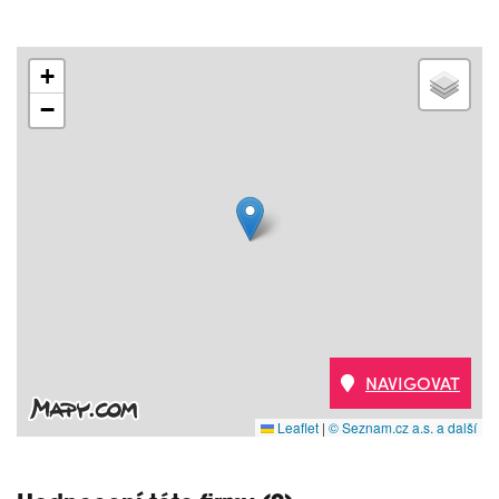
+
−
NAVIGOVAT
Leaflet
|
© Seznam.cz a.s. a další