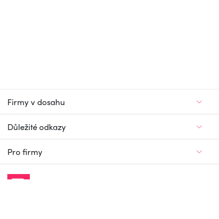
Firmy v dosahu
Důležité odkazy
Pro firmy
Jedinečný firemní
a pracovní portál