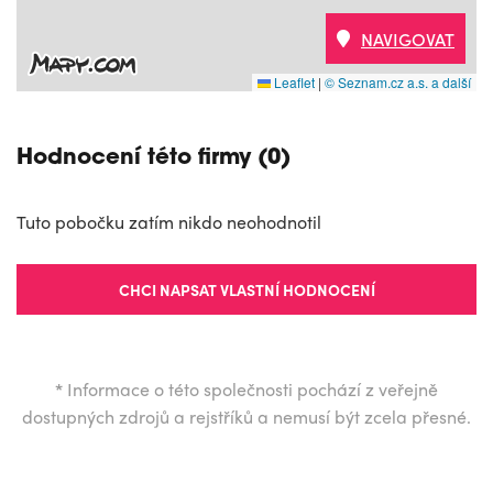
NAVIGOVAT
Leaflet
|
© Seznam.cz a.s. a další
Hodnocení této firmy (0)
Tuto pobočku zatím nikdo neohodnotil
CHCI NAPSAT VLASTNÍ HODNOCENÍ
*
Informace o této společnosti pochází z veřejně
dostupných zdrojů a rejstříků a nemusí být zcela přesné.