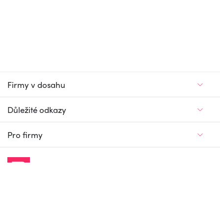
Firmy v dosahu
Důležité odkazy
Pro firmy
Jedinečný firemní
a pracovní portál
© Firmy v dosahu.cz