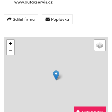
www.autaxservis.cz
Sdílet firmu
Poptávka
+
−