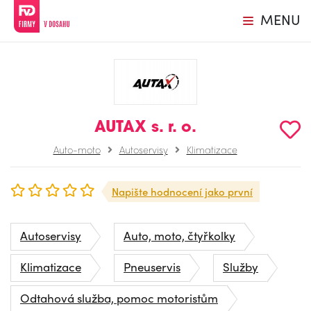
MENU
AUTAX s. r. o.
Auto-moto
Autoservisy
Klimatizace
Napište hodnocení jako první
Autoservisy
Auto, moto, čtyřkolky
Klimatizace
Pneuservis
Služby
Odtahová služba, pomoc motoristům