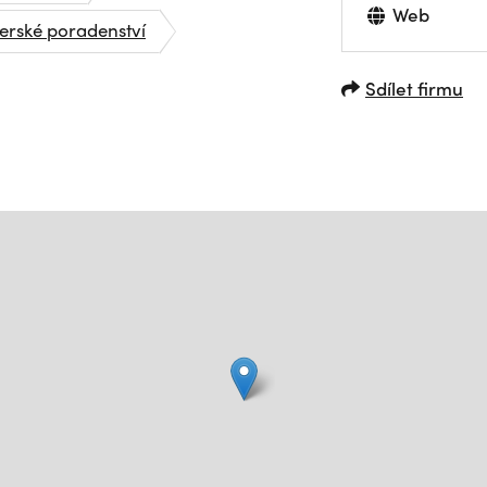
Web
rské poradenství
Sdílet firmu