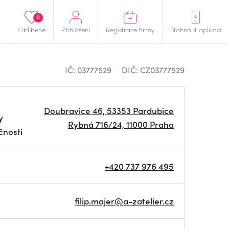
0
Oblíbené
Přihlášení
Registrace firmy
Stáhnout aplikaci
IČ: 03777529
DIČ: CZ03777529
Doubravice 46, 53353 Pardubice
y
Rybná 716/24, 11000 Praha
čnosti
+420 737 976 495
filip.majer@a-zatelier.cz