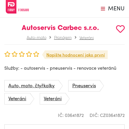
MENU
Autoservis Carbec s.r.o.
Auto-moto
Pronájem
Veteráni
Napište hodnocení jako první
Služby: - autoservis - pneuservis - renovace veteránů
Auto, moto, čtyřkolky
Pneuservis
Veteráni
Veteráni
IČ: 03641872
DIČ: CZ03641872