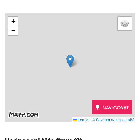
+
−
NAVIGOVAT
Leaflet
|
© Seznam.cz a.s. a další