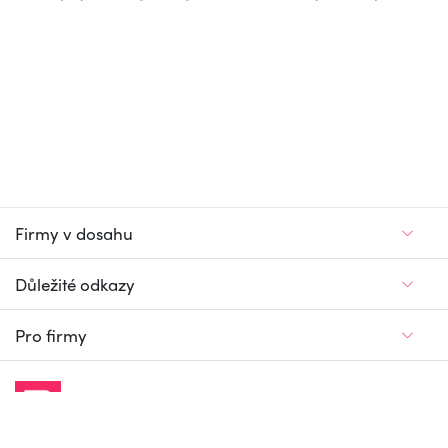
Firmy v dosahu
Důležité odkazy
Pro firmy
Jedinečný firemní
a pracovní portál