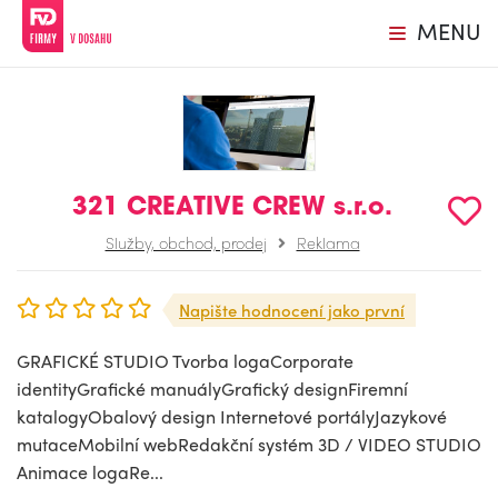
MENU
321 CREATIVE CREW s.r.o.
Služby, obchod, prodej
Reklama
Napište hodnocení jako první
GRAFICKÉ STUDIO Tvorba logaCorporate
identityGrafické manuályGrafický designFiremní
katalogyObalový design Internetové portályJazykové
mutaceMobilní webRedakční systém 3D / VIDEO STUDIO
Animace logaRe...