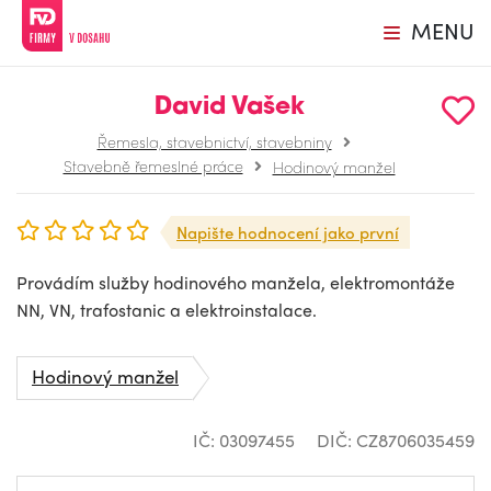
MENU
David Vašek
Řemesla, stavebnictví, stavebniny
Stavebně řemeslné práce
Hodinový manžel
Napište hodnocení jako první
Provádím služby hodinového manžela, elektromontáže
NN, VN, trafostanic a elektroinstalace.
Hodinový manžel
IČ: 03097455
DIČ: CZ8706035459