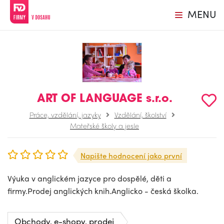
MENU
ART OF LANGUAGE s.r.o.
Práce, vzdělání, jazyky
Vzdělání, školství
Mateřské školy a jesle
Napište hodnocení jako první
Výuka v anglickém jazyce pro dospělé, děti a
firmy.Prodej anglických knih.Anglicko - česká školka.
Obchody, e-shopy, prodej