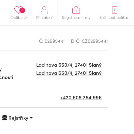
0
Oblíbené
Přihlášení
Registrace firmy
Stáhnout aplikaci
IČ: 02995441
DIČ: CZ02995441
Lacinova 650/4, 27401 Slaný
y
Lacinova 650/4, 27401 Slaný
čnosti
+420 605 764 996
Rejstříky