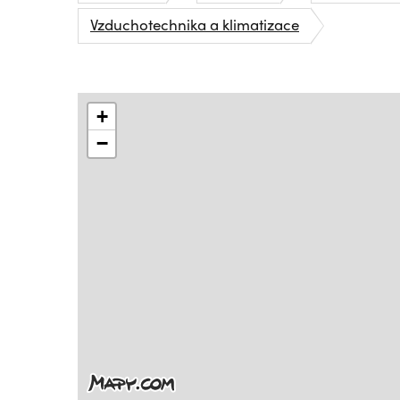
Vzduchotechnika a klimatizace
+
−