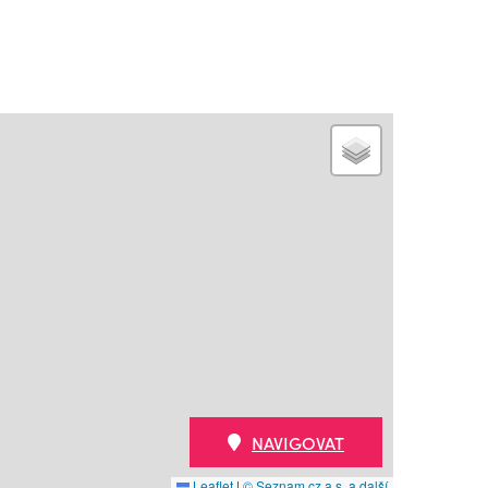
NAVIGOVAT
Leaflet
|
© Seznam.cz a.s. a další