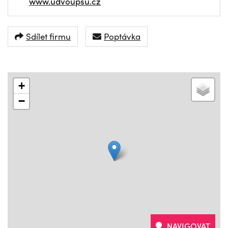
www.udvoupsu.cz
Sdílet firmu
Poptávka
+
−
NAVIGOVAT