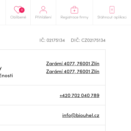
0
Oblíbené
Přihlášení
Registrace firmy
Stáhnout aplikaci
IČ: 02175134
DIČ: CZ02175134
Zarámí 4077, 76001 Zlín
y
Zarámí 4077, 76001 Zlín
čnosti
+420 702 040 789
info@biouhel.cz