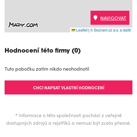
NAVIGOVAT
Leaflet
|
© Seznam.cz a.s. a další
Hodnocení této firmy (0)
Tuto pobočku zatím nikdo neohodnotil
CHCI NAPSAT VLASTNÍ HODNOCENÍ
*
Informace o této společnosti pochází z veřejně
dostupných zdrojů a rejstříků a nemusí být zcela přesné.