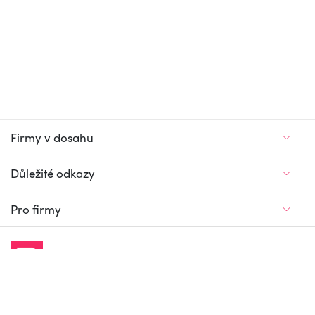
Firmy v dosahu
Důležité odkazy
Pro firmy
Jedinečný firemní
a pracovní portál
© Firmy v dosahu.cz