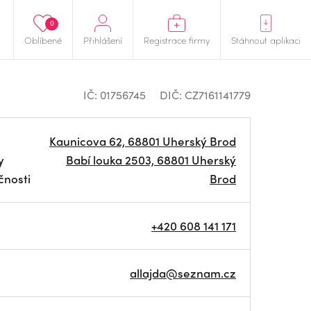
0
Oblíbené
Přihlášení
Registrace firmy
Stáhnout aplikaci
IČ: 01756745
DIČ: CZ7161141779
Kaunicova 62, 68801 Uherský Brod
y
Babí louka 2503, 68801 Uherský
čnosti
Brod
+420 608 141 171
allajda@seznam.cz