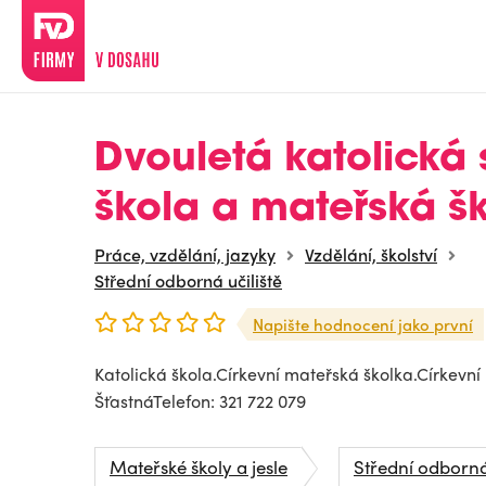
Dvouletá katolická 
škola a mateřská š
Práce, vzdělání, jazyky
Vzdělání, školství
Střední odborná učiliště
Napište hodnocení jako první
Katolická škola.Církevní mateřská školka.Církevn
ŠťastnáTelefon: 321 722 079
Mateřské školy a jesle
Střední odborná 