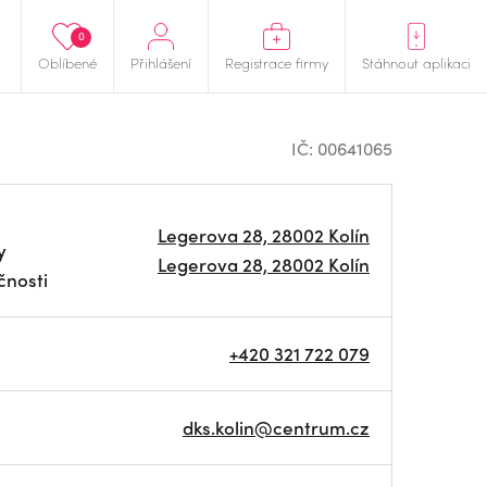
0
Oblíbené
Přihlášení
Registrace firmy
Stáhnout aplikaci
IČ: 00641065
Legerova 28, 28002 Kolín
y
Legerova 28, 28002 Kolín
čnosti
+420 321 722 079
dks.kolin@centrum.cz