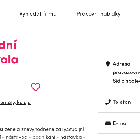
Vyhledat firmu
Pracovní nabídky
dní
kola
Adresa
provozovn
Sídlo spole
Telefon
ternáty, koleje
E-mail
stižené a znevýhodněné žáky.Studijní
ní - nástavba - podnikání - nástavba -