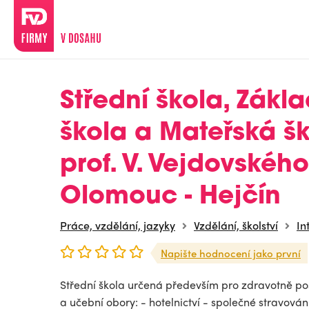
Střední škola, Zákla
škola a Mateřská š
prof. V. Vejdovského
Olomouc - Hejčín
Práce, vzdělání, jazyky
Vzdělání, školství
In
Napište hodnocení jako první
Střední škola určená především pro zdravotně po
a učební obory: - hotelnictví - společné stravová