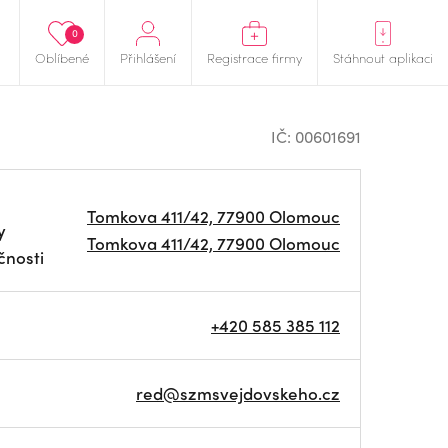
0
Oblíbené
Přihlášení
Registrace firmy
Stáhnout aplikaci
IČ: 00601691
Tomkova 411/42, 77900 Olomouc
y
Tomkova 411/42, 77900 Olomouc
čnosti
+420 585 385 112
red@szmsvejdovskeho.cz