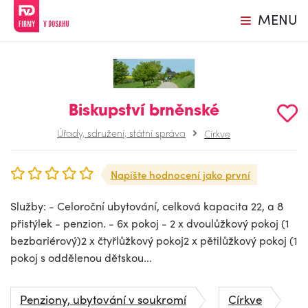
MENU
Biskupství brněnské
Úřady, sdružení, státní správa
Církve
Napište hodnocení jako první
Služby: - Celoroční ubytování, celková kapacita 22, a 8
přistýlek - penzion. - 6x pokoj - 2 x dvoulůžkový pokoj (1
bezbariérový)2 x čtyřlůžkový pokoj2 x pětilůžkový pokoj (1
pokoj s oddělenou dětskou...
Penziony, ubytování v soukromí
Církve