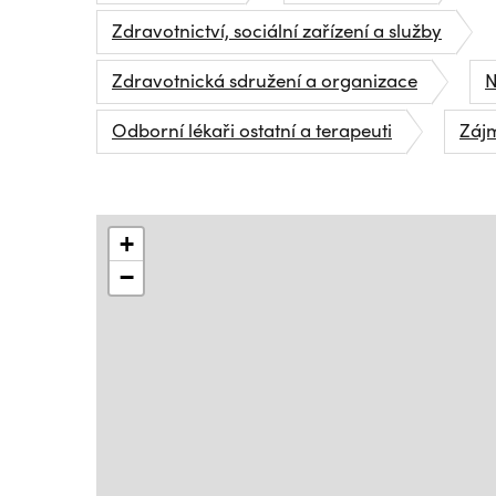
Zdravotnictví, sociální zařízení a služby
Zdravotnická sdružení a organizace
N
Odborní lékaři ostatní a terapeuti
Záj
+
−