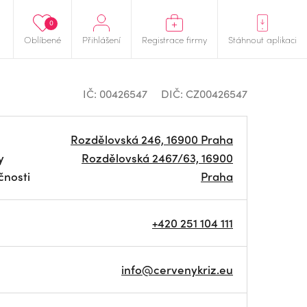
0
Oblíbené
Přihlášení
Registrace firmy
Stáhnout aplikaci
IČ: 00426547
DIČ: CZ00426547
Rozdělovská 246, 16900 Praha
y
Rozdělovská 2467/63, 16900
čnosti
Praha
+420 251 104 111
info@cervenykriz.eu