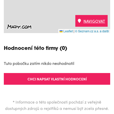
NAVIGOVAT
Leaflet
|
© Seznam.cz a.s. a další
Hodnocení této firmy (0)
Tuto pobočku zatím nikdo neohodnotil
CHCI NAPSAT VLASTNÍ HODNOCENÍ
*
Informace o této společnosti pochází z veřejně
dostupných zdrojů a rejstříků a nemusí být zcela přesné.