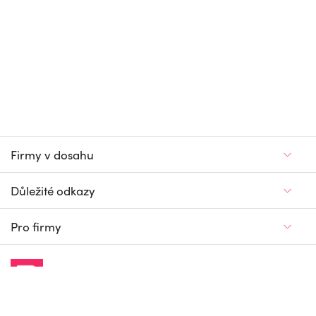
Firmy v dosahu
Důležité odkazy
Pro firmy
Jedinečný firemní
a pracovní portál