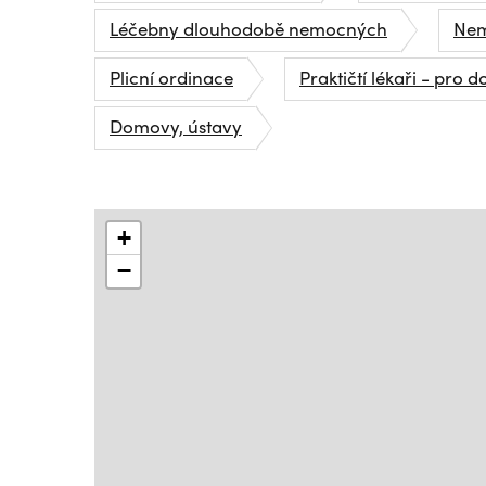
Léčebny dlouhodobě nemocných
Nem
Plicní ordinace
Praktičtí lékaři - pro d
Domovy, ústavy
+
−