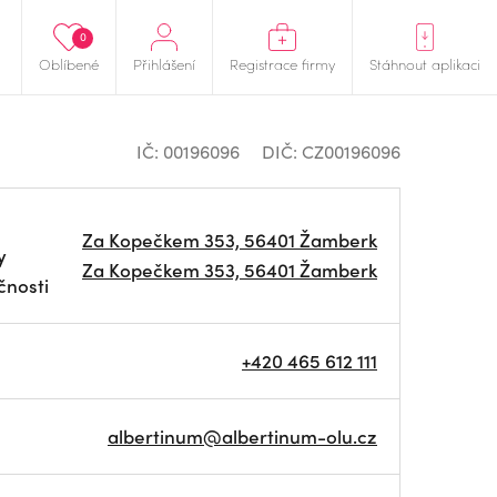
0
Oblíbené
Přihlášení
Registrace firmy
Stáhnout aplikaci
IČ: 00196096
DIČ: CZ00196096
Za Kopečkem 353, 56401 Žamberk
y
Za Kopečkem 353, 56401 Žamberk
čnosti
+420 465 612 111
albertinum@albertinum-olu.cz