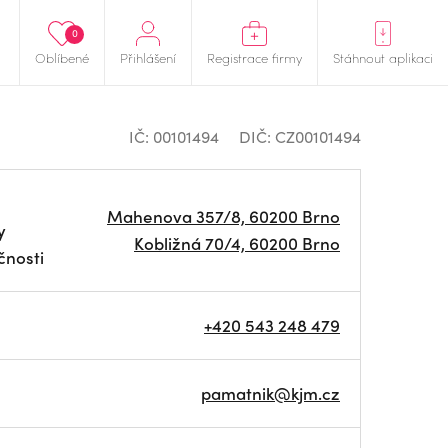
0
Oblíbené
Přihlášení
Registrace firmy
Stáhnout aplikaci
IČ: 00101494
DIČ: CZ00101494
Mahenova 357/8, 60200 Brno
y
Kobližná 70/4, 60200 Brno
čnosti
+420 543 248 479
pamatnik@kjm.cz