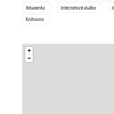
Vstupenky
Internetové služby
I
Knihovny
+
−