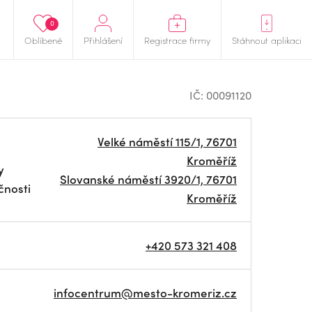
0
Oblíbené
Přihlášení
Registrace firmy
Stáhnout aplikaci
IČ: 00091120
Velké náměstí 115/1, 76701
Kroměříž
y
Slovanské náměstí 3920/1, 76701
čnosti
Kroměříž
+420 573 321 408
infocentrum@mesto-kromeriz.cz