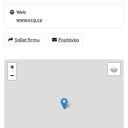
Web
www.vcg.cz
Sdílet firmu
Poptávka
+
−