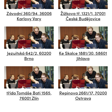
Závodní 360/94, 36006
Žižkova tř. 1321/1, 37001
Karlovy Vary
České Budějovice
Jezuitská 642/2, 60200
Ke Skalce 1881/30, 58601
Brno
Jihlava
třída Tomáše Bati 1565,
Repinova 2661/17, 70200
76001 Zlín
Ostrava