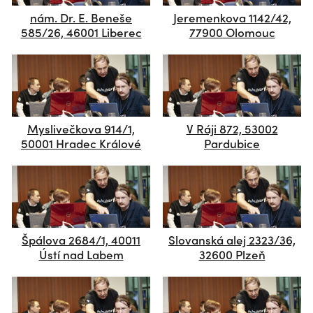
nám. Dr. E. Beneše
Jeremenkova 1142/42,
585/26, 46001 Liberec
77900 Olomouc
Myslivečkova 914/1,
V Ráji 872, 53002
50001 Hradec Králové
Pardubice
Špálova 2684/1, 40011
Slovanská alej 2323/36,
Ústí nad Labem
32600 Plzeň