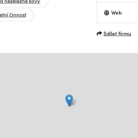
 a neželezné kovy
Web
etní činnost
Sdílet firmu