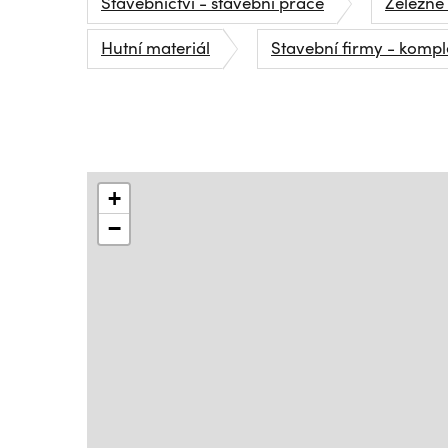
Stavebnictví - stavební práce
Železné
Hutní materiál
Stavební firmy - kompl
+
−