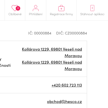
0
Oblíbené
Přihlášení
Registrace firmy
Stáhnout aplikaci
IČ: 00000884
DIČ: CZ00000884
Kollárova 1229, 69801 Veselí nad
Moravou
y
Kollárova 1229, 69801 Veselí nad
čnosti
Moravou
+420 602 723 113
obchod@hesco.cz