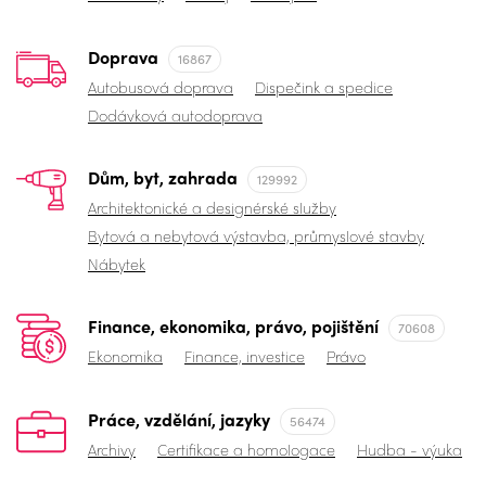
Doprava
16867
Autobusová doprava
Dispečink a spedice
Dodávková autodoprava
Dům, byt, zahrada
129992
Architektonické a designérské služby
Bytová a nebytová výstavba, průmyslové stavby
Nábytek
Finance, ekonomika, právo, pojištění
70608
Ekonomika
Finance, investice
Právo
Práce, vzdělání, jazyky
56474
Archivy
Certifikace a homologace
Hudba - výuka