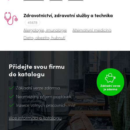
Zdravotnictví, zdravotní služby a technika
45678
Alergologie, imunologie
Alternativní medicína
Dieta, obezita, hubnutí
Přidejte svou firmu
do katalogu
Základní verze
Základní verze zdarma
je zdarma
Neomezený příjem poptávek
Inzerce volných pracovních míst
Více informací o katalogu