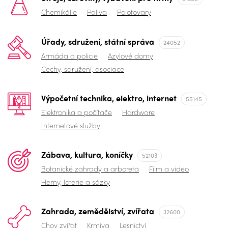
Chemikálie
Paliva
Polotovary
Úřady, sdružení, státní správa
24052
Armáda a policie
Azylové domy
Cechy, sdružení, asociace
Výpočetní technika, elektro, internet
55145
Elektronika a počítače
Hardware
Internetové služby
Zábava, kultura, koníčky
52103
Botanické zahrady a arboreta
Film a video
Herny, loterie a sázky
Zahrada, zemědělství, zvířata
32600
Chov zvířat
Krmiva
Lesnictví