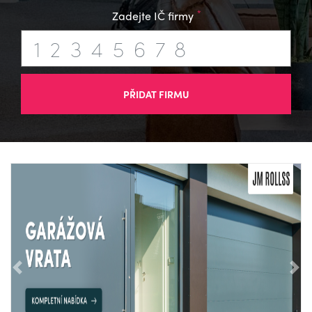
*
Zadejte IČ firmy
PŘIDAT FIRMU
Předchozí
Nás