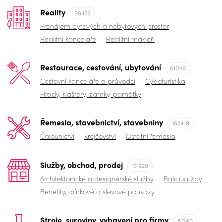
Reality
56422
Pronájem bytových a nebytových prostor
Realitní kanceláře
Realitní makléři
Restaurace, cestování, ubytování
61046
Cestovní kanceláře a průvodci
Cykloturistika
Hrady, kláštery, zámky, památky
Řemesla, stavebnictví, stavebniny
162419
Čalounictví
Krejčovství
Ostatní řemesla
Služby, obchod, prodej
131229
Architektonické a designérské služby
Balící služby
Benefity, dárkové a slevové poukazy
Stroje, suroviny, vybavení pro firmy
81380