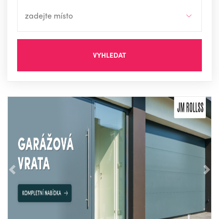
VYHLEDAT
Předchozí
Nás