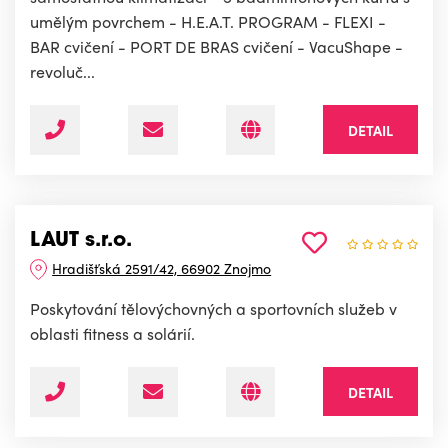
umělým povrchem - H.E.A.T. PROGRAM - FLEXI -
BAR cvičení - PORT DE BRAS cvičení - VacuShape -
revoluč...
DETAIL
LAUT s.r.o.
Hradišťská 2591/42, 66902 Znojmo
Poskytování tělovýchovných a sportovních služeb v
oblasti fitness a solárií.
DETAIL