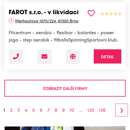
FAROT s.r.o. - v likvidaci
Merhautova 1070/224, 61300 Brno
Fitcentrum - aerobic - flexibar - balantes - power
joga - step aerobik - fitballsSpinningSportovní klub.
DETAIL
ZOBRAZIT DALŠÍ FIRMY
›
1
2
3
4
5
6
7
8
9
10
...
125
126