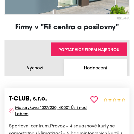
REKLAMA
Firmy v "Fit centra a posilovny"
POPTAT VÍCE FIREM NAJEDNOU
Výchozí
Hodnocení
T-CLUB, s.r.o.
Masarykova 1027/230, 40001 Ústí nad
Labem
Sportovní centrum.Provoz - 4 squashové kurty se
samostatnou klimatizací - 5 badmintonových kurtů s