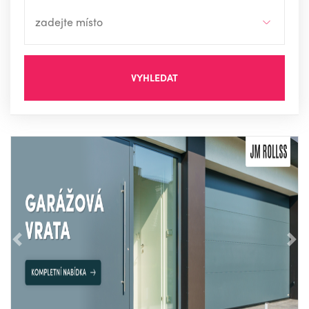
VYHLEDAT
Předchozí
Nás