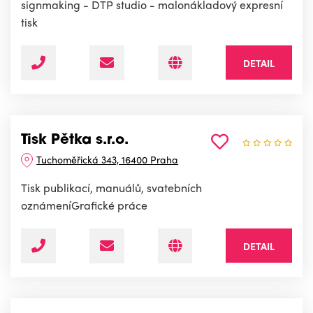
signmaking - DTP studio - malonákladový expresní
tisk
DETAIL
Tisk Pětka s.r.o.
Tuchoměřická 343, 16400 Praha
Tisk publikací, manuálů, svatebních
oznámeníGrafické práce
DETAIL