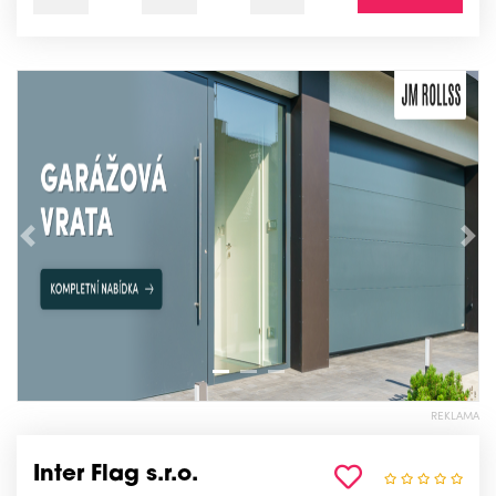
Předchozí
Nás
REKLAMA
Inter Flag s.r.o.