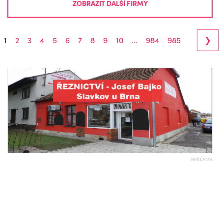
ZOBRAZIT DALŠÍ FIRMY
›
1
2
3
4
5
6
7
8
9
10
...
984
985
REKLAMA