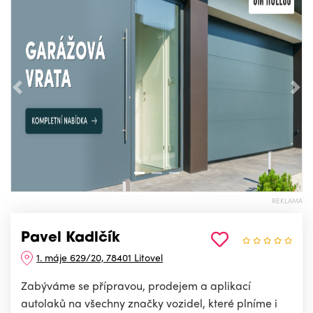
Předchozí
Nás
REKLAMA
Pavel Kadlčík
1. máje 629/20, 78401 Litovel
Zabýváme se přípravou, prodejem a aplikací
autolaků na všechny značky vozidel, které plníme i