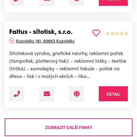
Faltus - sítotisk, s.r.o.
Kozojídky 181, 69663 Kozojídky
Sítotisková výroba, grafické návrhy, reklamní potisk
(tampotisk, plotterový tisk): - reklamní tašky - textilie
(trička) - samolepky - reklamní tabule - potisk na
dřevo - tisk i v malých sériích - libo...
DETAIL
ZOBRAZIT DALŠÍ FIRMY