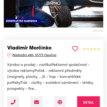
REKLAMA
Vladimír Morčinko
Nádražní 460, 51773 Opočno
Výroba a prodej - razítkaReklamní společnost -
výroba reklamyPotisk - reklamní předměty
(magnety, placky, ...)E - hop - kancelářské
potřebyTisk - vizitky - svatební oznámení - letáky,
prospekty - fire...
DETAIL