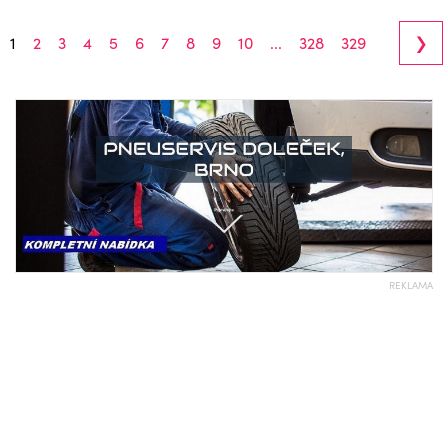
›
1
2
3
4
5
6
7
8
9
10
...
328
329
REKLAMA