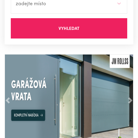
VYHLEDAT
Předchozí
Nás