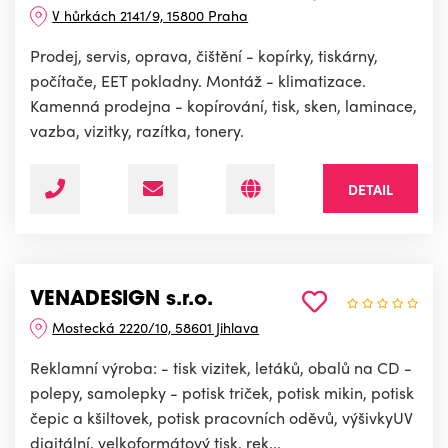
V hůrkách 2141/9, 15800 Praha
Prodej, servis, oprava, čištění - kopírky, tiskárny,
počítače, EET pokladny. Montáž - klimatizace.
Kamenná prodejna - kopírování, tisk, sken, laminace,
vazba, vizitky, razítka, tonery.
DETAIL
VENADESIGN s.r.o.
Mostecká 2220/10, 58601 Jihlava
Reklamní výroba: - tisk vizitek, letáků, obalů na CD -
polepy, samolepky - potisk triček, potisk mikin, potisk
čepic a kšiltovek, potisk pracovních oděvů, výšivkyUV
digitální, velkoformátový tisk, rek...