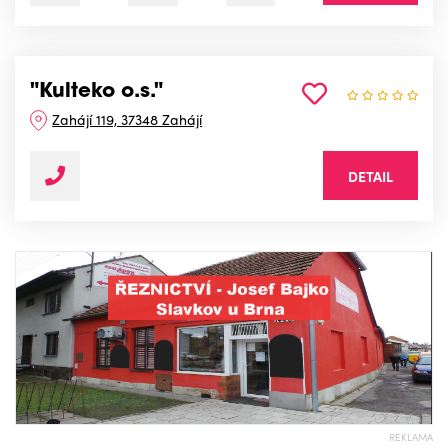
"Kulteko o.s."
Zahájí 119, 37348 Zahájí
DETAIL
REKLAMA