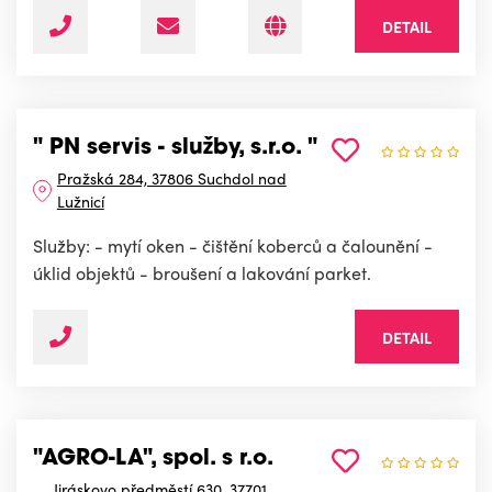
DETAIL
" PN servis - služby, s.r.o. "
Pražská 284, 37806 Suchdol nad
Lužnicí
Služby: - mytí oken - čištění koberců a čalounění -
úklid objektů - broušení a lakování parket.
DETAIL
"AGRO-LA", spol. s r.o.
Jiráskovo předměstí 630, 37701