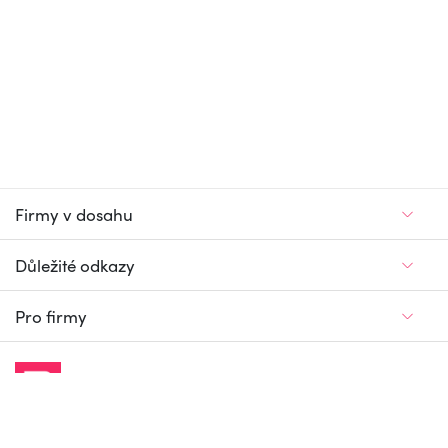
Firmy v dosahu
Důležité odkazy
Pro firmy
Jedinečný firemní
a pracovní portál