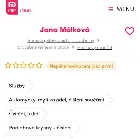
MENU
Jana Málková
Řemesla, stavebnictví, stavebniny
Stavebně řemeslné práce
Hodinový manžel
Napište hodnocení jako první
Služby
Automyčky, mytí vozidel, čištění součástí
Čištění, úklid
Podlahové krytiny - čištění