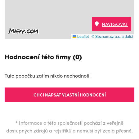
NAVIGOVAT
Leaflet
|
© Seznam.cz a.s. a další
Hodnocení této firmy (0)
Tuto pobočku zatím nikdo neohodnotil
CHCI NAPSAT VLASTNÍ HODNOCENÍ
*
Informace o této společnosti pochází z veřejně
dostupných zdrojů a rejstříků a nemusí být zcela přesné.